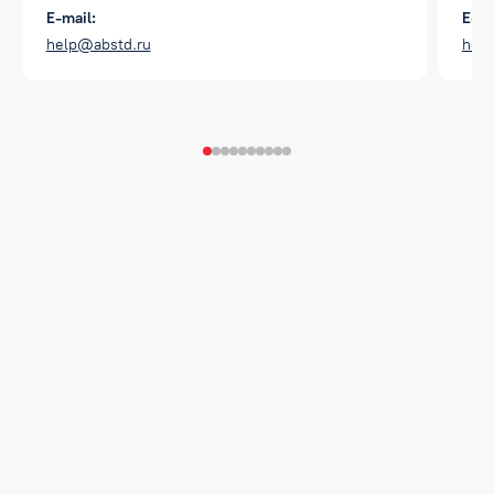
E-mail:
E-ma
help@abstd.ru
hel