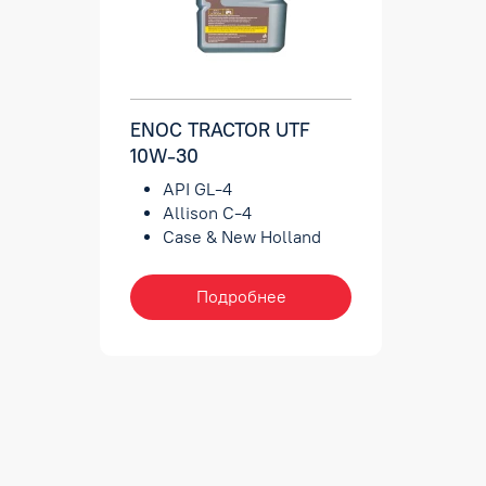
ENOC TRACTOR UTF
10W-30
API GL-4
Allison C-4
Case & New Holland
(CNH) MAT 3525 (134-D
Fluid)
Подробнее