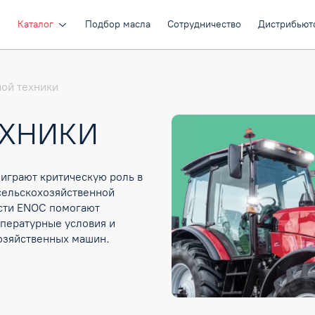
и
Каталог
Подбор масла
Сотрудничество
Дистрибьют
ной техники
ЕХНИКИ
играют критическую роль в
сельскохозяйственной
ости ENOC помогают
пературные условия и
озяйственных машин.